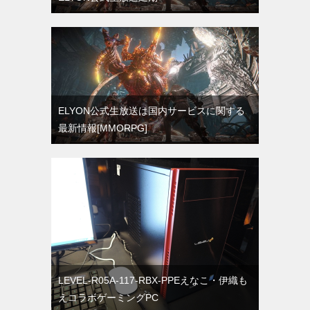
ELYON公式生放送は国内サービスに関する
最新情報[MMORPG]
LEVEL-R05A-117-RBX-PPEえなこ・伊織も
えコラボゲーミングPC