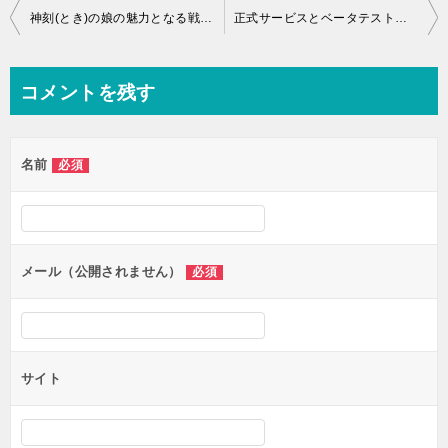
投
神刻(とき)の娘の魅力となる戦闘やシステムなどについて詳しくレビュー！
正式サービスとベータテストの違い！
稿
ナ
コメントを残す
ビ
ゲ
名前
必須
ー
シ
ョ
ン
メール（公開されません）
必須
サイト