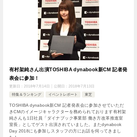
有村架純さん出演TOSHIBA dynabook新CM 記者発
表会に参加！
更新日：
2018年7月14日
公開日：
2018年7月13日
特集＆ランキング
イベントレポート
東芝
TOSHIBA dynabook新CM 記者発表会に参加させていただ
きCMのイメージキャラクターを務められております有村架
純さんも1日社員「ダイナブック事業部 働き方改革推進室
室長」としてゲスト出演されていました。またdynabook
Day 2018にも参加しスタッフの方にお話を伺ってきまし