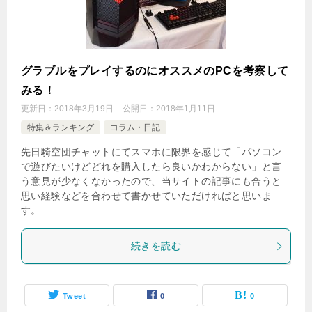
グラブルをプレイするのにオススメのPCを考察して
みる！
更新日：
2018年3月19日
公開日：
2018年1月11日
特集＆ランキング
コラム・日記
先日騎空団チャットにてスマホに限界を感じて「パソコン
で遊びたいけどどれを購入したら良いかわからない」と言
う意見が少なくなかったので、当サイトの記事にも合うと
思い経験などを合わせて書かせていただければと思いま
す。
続きを読む
Tweet
0
0