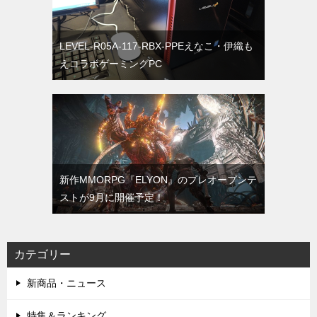
LEVEL-R05A-117-RBX-PPEえなこ・伊織も
えコラボゲーミングPC
新作MMORPG『ELYON』のプレオープンテ
ストが9月に開催予定！
カテゴリー
新商品・ニュース
特集＆ランキング