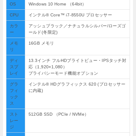
OS
Windows 10 Home （64bit）
CPU
インテル® Core™ i7-8550U プロセッサー
カラ
アッシュブラック／ナチュラルシルバー/ローズゴ
ー
ールド(冬限定)
メモ
16GB メモリ
リ
ディ
13.3インチ フルHDブライトビュー・IPSタッチ対
スプ
応（1,920×1,080）
レイ
プライバシーモード機能オプション
グラ
インテル® HDグラフィックス 620 (プロセッサー
フィ
に内蔵)
ック
ス
スト
512GB SSD （PCIe / NVMe）
レー
ジ