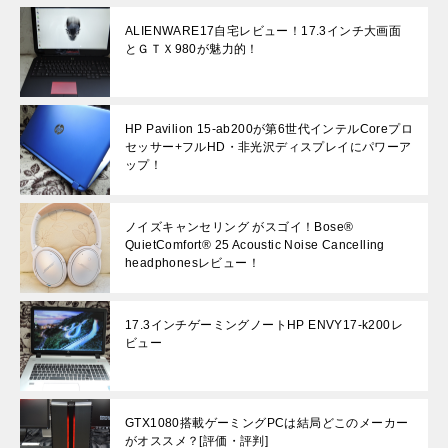
ALIENWARE17自宅レビュー！17.3インチ大画面
とＧＴＸ980が魅力的！
HP Pavilion 15-ab200が第6世代インテルCoreプロ
セッサー+フルHD・非光沢ディスプレイにパワーア
ップ！
ノイズキャンセリング がスゴイ！Bose®
QuietComfort® 25 Acoustic Noise Cancelling
headphonesレビュー！
17.3インチゲーミングノートHP ENVY17-k200レ
ビュー
GTX1080搭載ゲーミングPCは結局どこのメーカー
がオススメ？[評価・評判]