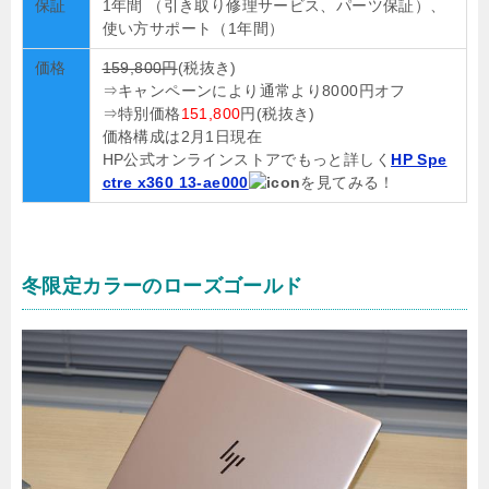
保証
1年間 （引き取り修理サービス、パーツ保証）、
使い方サポート（1年間）
価格
159,800円
(税抜き)
⇒キャンペーンにより通常より8000円オフ
⇒特別価格
151,800
円(税抜き)
価格構成は2月1日現在
HP公式オンラインストアでもっと詳しく
HP Spe
ctre x360 13-ae000
を見てみる！
冬限定カラーのローズゴールド