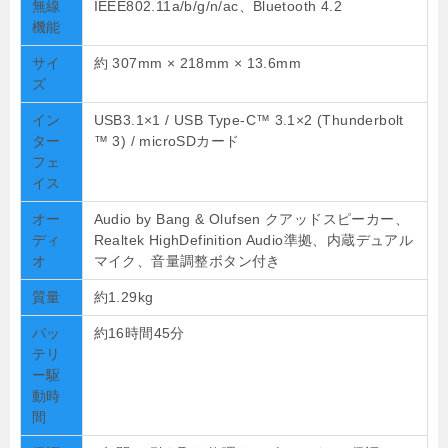
無線
IEEE802.11a/b/g/n/ac、Bluetooth 4.2
機能
サイ
約 307mm × 218mm × 13.6mm
ズ
イン
USB3.1×1 / USB Type-C™ 3.1×2 (Thunderbolt
ター
™ 3) / microSDカード
フェ
イス
オー
Audio by Bang & Olufsen クアッドスピーカー、
ディ
Realtek HighDefinition Audio準拠、内蔵デュアル
オ
マイク、音量調整ボタン付き
質量
約1.29kg
バッ
約16時間45分
テリ
ー駆
動時
間