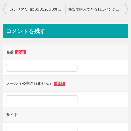
投
[ガレリア ST]にSSD120GB無料プレゼントGTX960搭載のスリム型ゲーミングパソコン！
格安で購入できる11.6インチノートパソコン集めてみました！
稿
ナ
コメントを残す
ビ
ゲ
名前
必須
ー
シ
ョ
ン
メール（公開されません）
必須
サイト