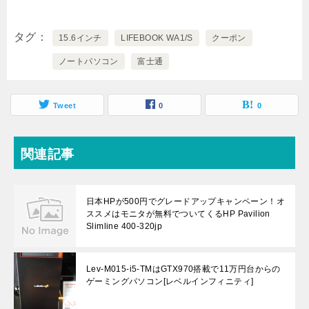
タグ
15.6インチ
LIFEBOOK WA1/S
クーポン
ノートパソコン
富士通
Tweet
0
0
関連記事
日本HPが500円でグレードアップキャンペーン！オ
ススメはモニタが無料でついてくるHP Pavilion
Slimline 400-320jp
Lev-M015-i5-TMはGTX970搭載で11万円台からの
ゲーミングパソコン[レベルインフィニティ]