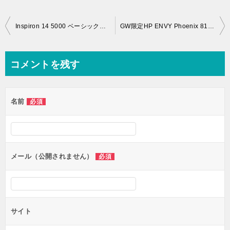
投
Inspiron 14 5000 ベーシックがオフィス付きで2万円オフさらに期間限定クーポン適用で3000円引き
GW限定HP ENVY Phoenix 810-480jp/CTが27000円オトクなダブルフリーアップモデル送料も無料！
稿
ナ
コメントを残す
ビ
ゲ
名前
必須
ー
シ
ョ
ン
メール（公開されません）
必須
サイト