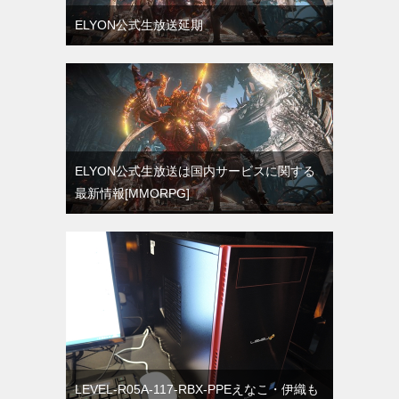
ELYON公式生放送延期
ELYON公式生放送は国内サービスに関する
最新情報[MMORPG]
LEVEL-R05A-117-RBX-PPEえなこ・伊織も