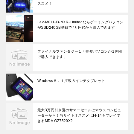
ススメ！
Lev-M011-i3-NXR-Limitedならゲーミングパソコン
がSSD240GB搭載で7万円代から購入できます！
ファイナルファンタジー１４推奨パソコンが２割引
で購入できます。
Windows８．１搭載８インチタブレット
最大3万円引き夏のサマーセールはマウスコンピュ
ーターから！当サイトオススメはFF14もプレイで
きるMDV-GZ7520X2