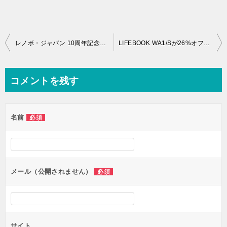
投
レノボ・ジャパン 10周年記念特別クーポンでThinkPad X250が3万円引きに！
LIFEBOOK WA1/Sが26%オフで熱い！15周年大感謝祭で豪華賞品も当たるかも！
稿
ナ
コメントを残す
ビ
ゲ
名前
必須
ー
シ
ョ
ン
メール（公開されません）
必須
サイト