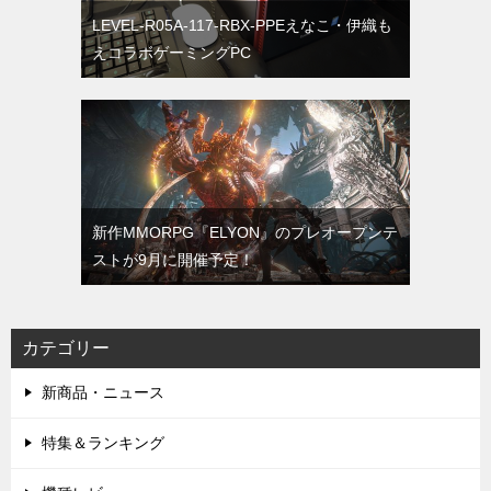
LEVEL-R05A-117-RBX-PPEえなこ・伊織も
えコラボゲーミングPC
新作MMORPG『ELYON』のプレオープンテ
ストが9月に開催予定！
カテゴリー
新商品・ニュース
特集＆ランキング