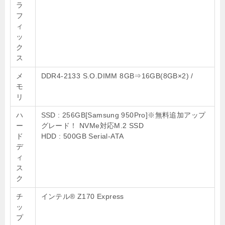
ラ
フ
ィ
ッ
ク
ス
メ
DDR4-2133 S.O.DIMM 8GB⇒16GB(8GB×2) /
モ
リ
ハ
SSD : 256GB[Samsung 950Pro]※無料追加アップ
ー
グレード！ NVMe対応M.2 SSD
ド
HDD : 500GB Serial-ATA
デ
ィ
ス
ク
チ
インテル® Z170 Express
ッ
プ