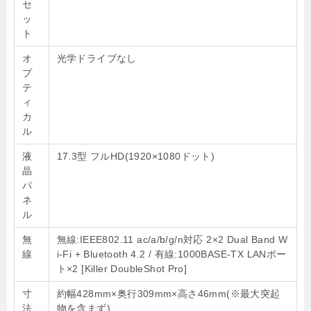
セ
ッ
ト
オ
光学ドライブなし
プ
テ
ィ
カ
ル
液
17.3型
フルHD(1920×1080ドット)
晶
パ
ネ
ル
無
無線:IEEE802.11 ac/a/b/g/n対応 2×2 Dual Band W
線
i-Fi + Bluetooth 4.2 / 有線:1000BASE-TX LANポー
ト×2 [Killer DoubleShot Pro]
寸
約幅428mm×奥行309mm×高さ46mm(※最大突起
法
物を含まず)