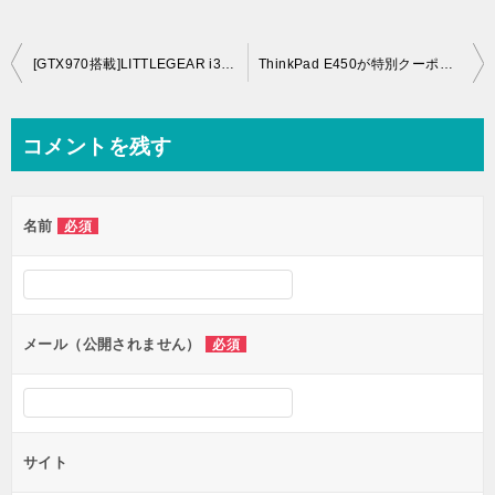
投
[GTX970搭載]LITTLEGEAR i310GA3-SP夏のボーナスセール延長により10000円オフ
ThinkPad E450が特別クーポン適用で15パーセントオフで4万円台で購入できます！
稿
ナ
コメントを残す
ビ
ゲ
名前
必須
ー
シ
ョ
ン
メール（公開されません）
必須
サイト