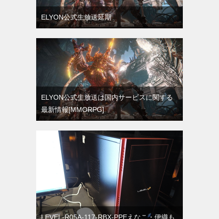
ELYON公式生放送延期
ELYON公式生放送は国内サービスに関する
最新情報[MMORPG]
LEVEL-R05A-117-RBX-PPEえなこ・伊織も