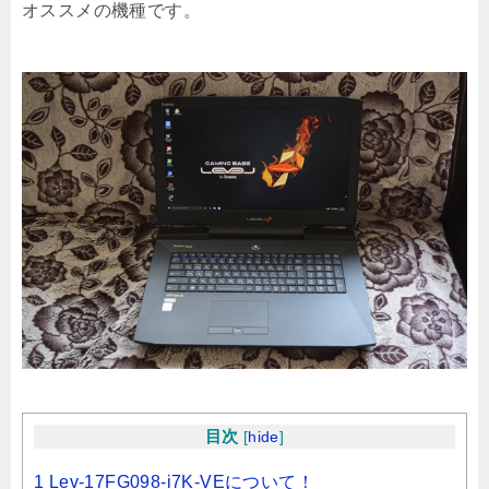
オススメの機種です。
目次
[
hide
]
1 Lev-17FG098-i7K-VEについて！