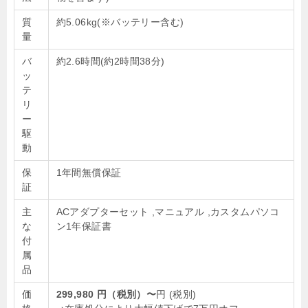
質
約5.06kg(※バッテリー含む)
量
バ
約2.6時間(約2時間38分)
ッ
テ
リ
ー
駆
動
保
1年間無償保証
証
主
ACアダプターセット ,マニュアル ,カスタムパソコ
な
ン1年保証書
付
属
品
価
299,980 円（税別）〜
円
(税別)