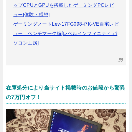
ップCPUとGPUを搭載したゲーミングPCレビ
ュー[体験・感想]
ゲーミングノートLev-17FG098-i7K-VE自宅レビ
ュー ベンチマーク編[レベルインフィニティ パ
ソコン工房]
在庫処分により当サイト掲載時のお値段から驚異
の7万円オフ！