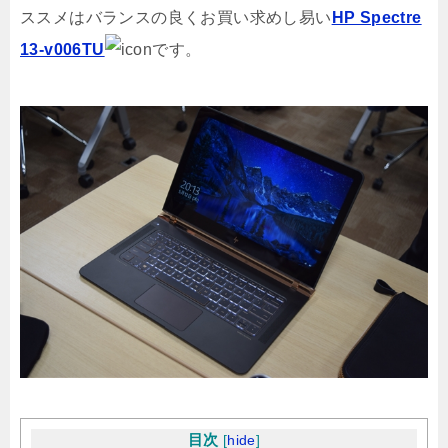
ススメはバランスの良くお買い求めし易い
HP Spectre
13-v006TU
です。
目次
[
hide
]