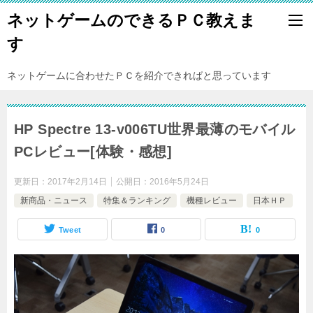
ネットゲームのできるＰＣ教えま
す
ネットゲームに合わせたＰＣを紹介できればと思っています
HP Spectre 13-v006TU世界最薄のモバイル
PCレビュー[体験・感想]
更新日：
2017年2月14日
公開日：
2016年5月24日
新商品・ニュース
特集＆ランキング
機種レビュー
日本ＨＰ
Tweet
0
0