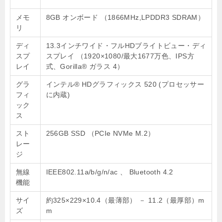
メモ
8GB オンボード （1866MHz,LPDDR3 SDRAM）
リ
ディ
13.3インチワイド・フルHDブライトビュー・ディ
スプ
スプレイ （1920×1080/最大1677万色、IPS方
レイ
式、Gorilla® ガラス 4）
グラ
インテル® HDグラフィックス 520 (プロセッサー
フィ
に内蔵)
ック
ス
スト
256GB SSD （PCIe NVMe M.2）
レー
ジ
無線
IEEE802.11a/b/g/n/ac 、 Bluetooth 4.2
機能
サイ
約325×229×10.4（最薄部） － 11.2（最厚部）m
ズ
m