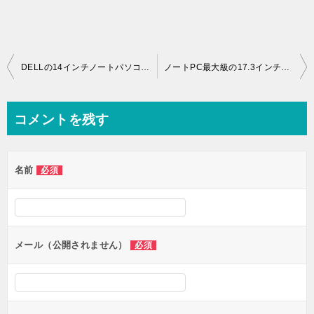
投
DELLの14インチノートパソコン「Inspiron 14 5000 」展示会レビュー
ノートPC最大級の17.3インチDELL「Inspiron 17 5000 シリーズ 」展示会レビュー
稿
ナ
コメントを残す
ビ
ゲ
名前
必須
ー
シ
ョ
ン
メール（公開されません）
必須