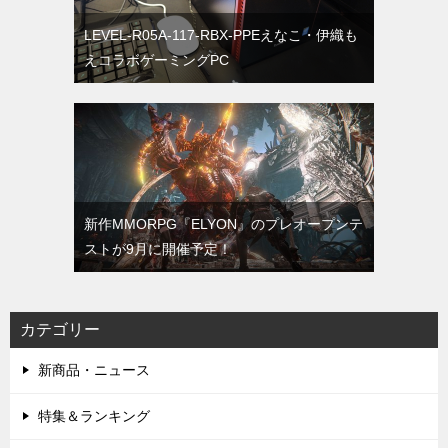
LEVEL-R05A-117-RBX-PPEえなこ・伊織も
えコラボゲーミングPC
新作MMORPG『ELYON』のプレオープンテ
ストが9月に開催予定！
カテゴリー
新商品・ニュース
特集＆ランキング