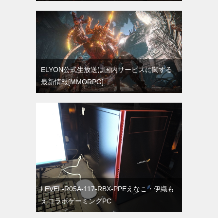
ELYON公式生放送は国内サービスに関する
最新情報[MMORPG]
LEVEL-R05A-117-RBX-PPEえなこ・伊織も
えコラボゲーミングPC