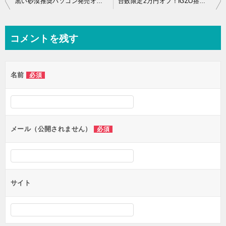
黒い砂漠推奨パソコン発売オススメはNEXTGEAR i640GA6-BDO
台数限定2万円オフ！IGZO搭載NEXTGEAR-NOTE i421BA2！
稿
ナ
コメントを残す
ビ
ゲ
名前
必須
ー
シ
ョ
ン
メール（公開されません）
必須
サイト