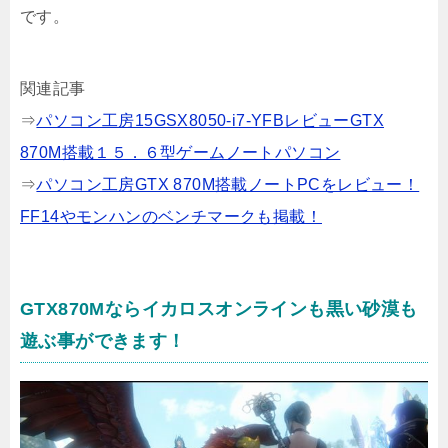
です。
関連記事
⇒
パソコン工房15GSX8050-i7-YFBレビューGTX
870M搭載１５．６型ゲームノートパソコン
⇒
パソコン工房GTX 870M搭載ノートPCをレビュー！
FF14やモンハンのベンチマークも掲載！
GTX870Mならイカロスオンラインも黒い砂漠も
遊ぶ事ができます！