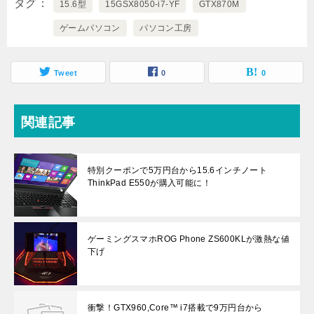
タグ
15.6型
15GSX8050-i7-YF
GTX870M
ゲームパソコン
パソコン工房
Tweet
0
0
関連記事
特別クーポンで5万円台から15.6インチノート
ThinkPad E550が購入可能に！
ゲーミングスマホROG Phone ZS600KLが激熱な値
下げ
衝撃！GTX960,Core™ i7搭載で9万円台から