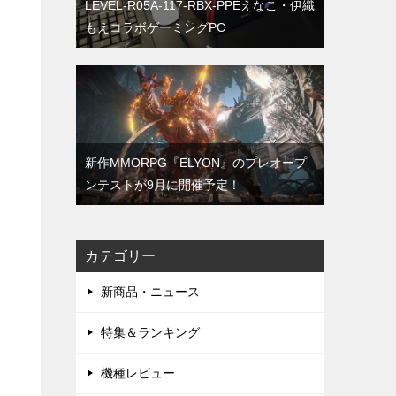
LEVEL-R05A-117-RBX-PPEえなこ・伊織
もえコラボゲーミングPC
新作MMORPG『ELYON』のプレオープ
ンテストが9月に開催予定！
カテゴリー
新商品・ニュース
特集＆ランキング
機種レビュー