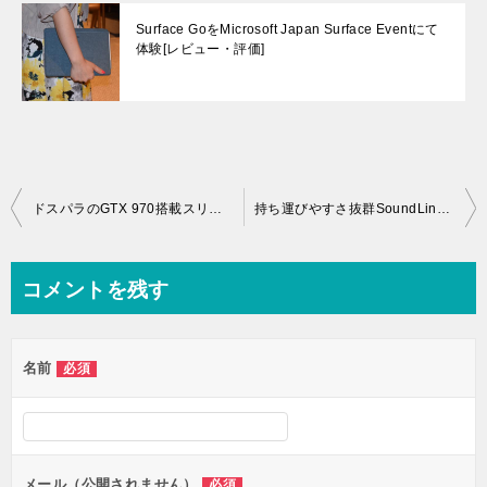
Surface GoをMicrosoft Japan Surface Eventにて
体験[レビュー・評価]
投
ドスパラのGTX 970搭載スリムモデル「ガレリア SF」展示会簡易レビュー！
持ち運びやすさ抜群SoundLink® Mini Bluetooth® speaker II展示会レビュー！
稿
ナ
コメントを残す
ビ
ゲ
名前
必須
ー
シ
ョ
ン
メール（公開されません）
必須