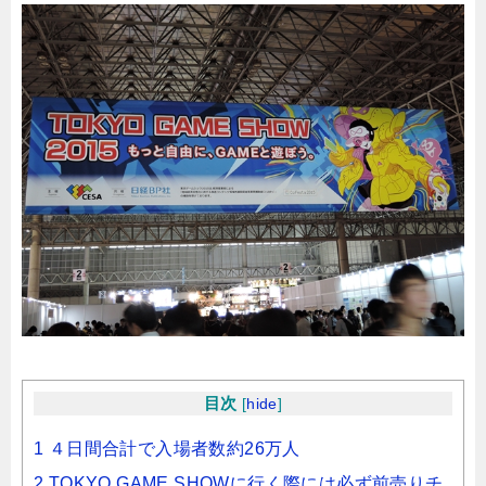
目次
[
hide
]
1 ４日間合計で入場者数約26万人
2 TOKYO GAME SHOWに行く際には必ず前売りチ