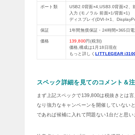
ポート類
USB2.0背面×4,USB3.0背
入力 (モノラル 前面×1/背面×1)
ディスプレイ(DVI-I×1、DisplayP
保証
1年間無償保証・24時間×365日
価格
139,800
円(税別)
価格,構成は1月18日現在
もっと詳しく
LITTLEGEAR i31
スペック詳細を見てのコメント＆
まず上記スペックで139,800は税抜きと
なり強力なキャンペーンを開催していない
であれば候補に入れて問題ない1台だと思い