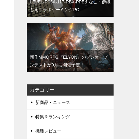
LEVEL-R05A-117-RBX-PPEえなこ・伊織
もえコラボゲーミングPC
新作MMORPG『ELYON』のプレオープ
ンテストが9月に開催予定！
カテゴリー
新商品・ニュース
特集＆ランキング
機種レビュー