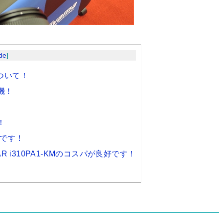
de
]
Aについて！
機！
！
いです！
R i310PA1-KMのコスパが良好です！