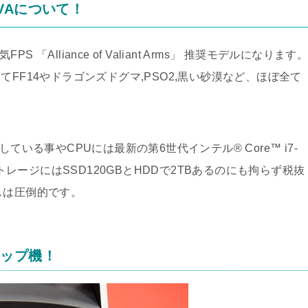
Q-AVAについて！
気FPS 「Alliance of Valiant Arms」 推奨モデルになります
FF14やドラゴンズドグマ,PSO2,黒い砂漠など、ほぼ全て
ている事やCPUには最新の第6世代インテル® Core™ i7-
ストレージにはSSD120GBとHDDで2TBあるのにも拘らず税抜
スは圧倒的です。
トップ機！