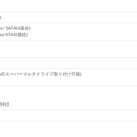
)
ps/ SATAIII接続)
ial ATAIII接続)
DVDスーパーマルチドライブ取り付け可能)
】
】
使用時】