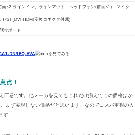
面×2、前面×2,ラインイン、ラインアウト、ヘッドフォン(前面×1)、マイク
ort×3) (DVI-HDMI変換コネクタ付属)
電話サポート
0GA1-DNREQ-AVA
を見てみる！
注意点！
は言え圧巻です。他メーカを見てもこれだけ揃えてこの価格はか
と、まず実現しない価格だと思います。なのでコスパ重視の人
ます。