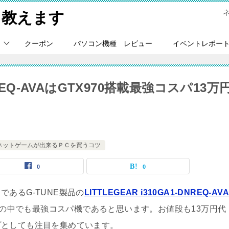
Ｃ教えます
クーポン
パソコン機種 レビュー
イベントレポー
DNREQ-AVAはGTX970搭載最強コスパ13万
ネットゲームが出来るＰＣを買うコツ
0
0
あるG-TUNE製品の
LITTLEGEAR i310GA1-DNREQ-AV
ンの中でも最強コスパ機であると思います。お値段も13万円代
プとしても注目を集めています。