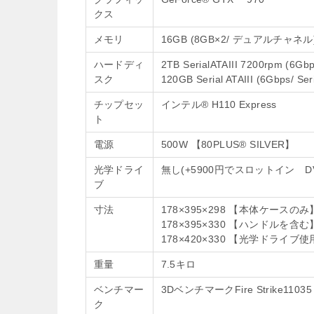
クス
メモリ
16GB (8GB×2/ デュアルチャネル
ハードディ
2TB SerialATAIII 7200rpm (6Gb
スク
120GB Serial ATAIII (6Gbps/ Ser
チップセッ
インテル® H110 Express
ト
電源
500W 【80PLUS® SILVER】
光学ドライ
無し(+5900円でスロットイン 
ブ
寸法
178×395×298 【本体ケースのみ
178×395×330 【ハンドルを含む
178×420×330 【光学ドライブ
重量
7.5キロ
ベンチマー
3DベンチマークFire Strike11035
ク