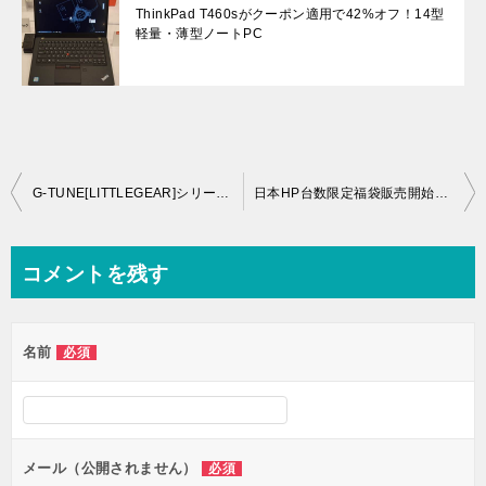
ThinkPad T460sがクーポン適用で42%オフ！14型
軽量・薄型ノートPC
投
G-TUNE[LITTLEGEAR]シリーズがITmedia編集長ベストチョイス受賞LITTLEGEAR i310GA2がオススメ！
日本HP台数限定福袋販売開始 中身を予想しちゃいます！
稿
ナ
コメントを残す
ビ
ゲ
名前
必須
ー
シ
ョ
ン
メール（公開されません）
必須