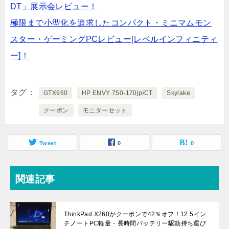
DT」展示会レビュー！
極限まで小型化を追求したコンパクト・ミニマムモン
スター・ゲーミングPCレビュー[レベルインフィニティ
ー]！
タグ
GTX960
HP ENVY 750-170jp/CT
Skylake
クーポン
モニターセット
Tweet
0
0
関連記事
ThinkPad X260がクーポンで42％オフ！12.5イン
チノートPC軽量・長時間バッテリー駆動持ち運び