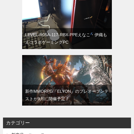
LEVEL-R05A-117-RBX-PPEえなこ・伊織も
えコラボゲーミングPC
新作MMORPG『ELYON』のプレオープンテ
ストが9月に開催予定！
カテゴリー