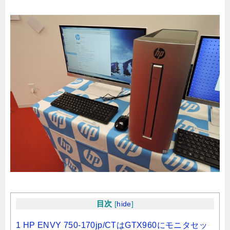
目次
[
hide
]
1 HP ENVY 750-170jp/CTはGTX960にモニタセッ