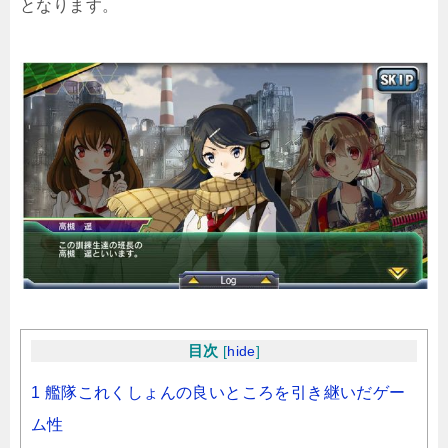
となります。
目次
[
hide
]
1 艦隊これくしょんの良いところを引き継いだゲー
ム性