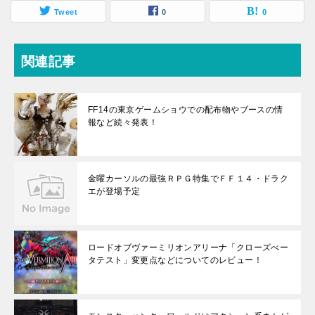
Tweet
0
0
関連記事
FF14の東京ゲームショウでの配布物やブースの情
報など続々発表！
金曜カーソルの最強ＲＰＧ特集でＦＦ１４・ドラク
エが登場予定
ロードオブヴァーミリオンアリーナ「クローズべー
タテスト」変更点などについてのレビュー！