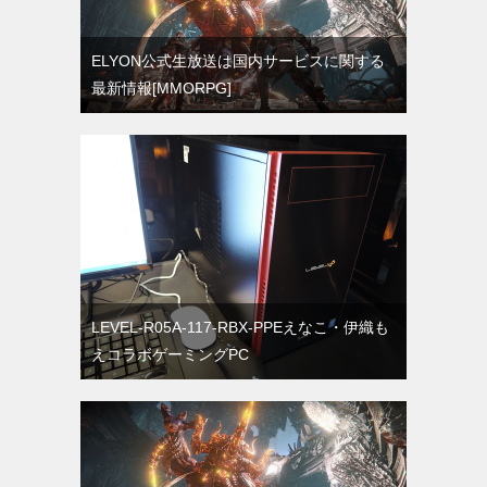
ELYON公式生放送は国内サービスに関する
最新情報[MMORPG]
LEVEL-R05A-117-RBX-PPEえなこ・伊織も
えコラボゲーミングPC