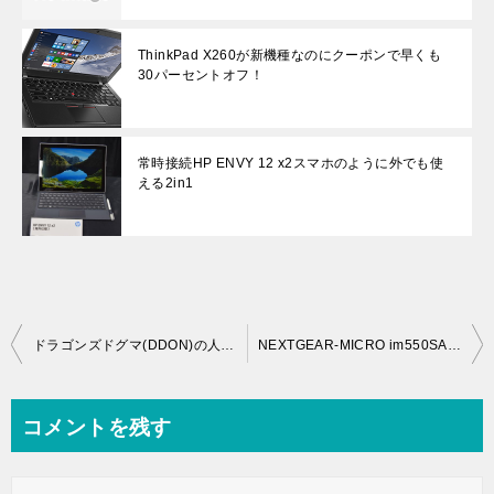
ThinkPad X260が新機種なのにクーポンで早くも
30パーセントオフ！
常時接続HP ENVY 12 x2スマホのように外でも使
える2in1
投
ドラゴンズドグマ(DDON)の人気がすご過ぎてログインゲームに！
NEXTGEAR-MICRO im550SA8-TVが1万円オフ！GTX960搭載で8万円台から！
稿
ナ
コメントを残す
ビ
ゲ