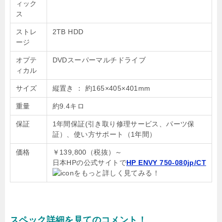
ィック
ス
ストレ
2TB HDD
ージ
オプテ
DVDスーパーマルチドライブ
ィカル
サイズ
縦置き ： 約165×405×401mm
重量
約9.4キロ
保証
1年間保証(引き取り修理サービス、パーツ保
証）、使い方サポート（1年間）
価格
￥139,800（税抜）～
日本HPの公式サイトで
HP ENVY 750-080jp/CT
をもっと詳しく見てみる！
スペック詳細を見てのコメント！