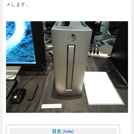
メします。
目次
[
hide
]