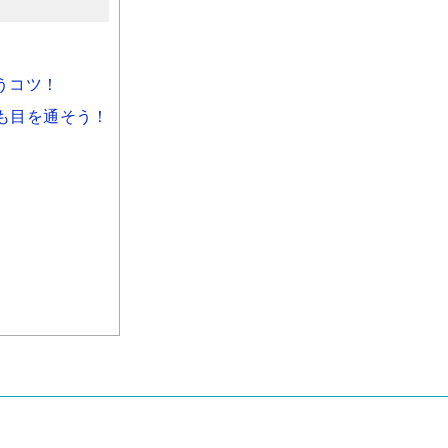
買うコツ！
も目を通そう！