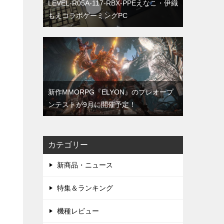
LEVEL-R05A-117-RBX-PPEえなこ・伊織
もえコラボゲーミングPC
新作MMORPG『ELYON』のプレオープ
ンテストが9月に開催予定！
カテゴリー
新商品・ニュース
特集＆ランキング
機種レビュー