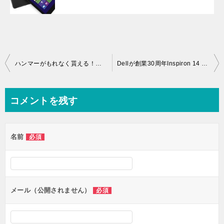
投
ハンマーがもれなく貰える！ドスパラのGALLERIAモンスターハンターフロンティアG推奨モデルQF860HEが６月４日に追加！
Dellが創業30周年Inspiron 14 3000Office Personal付モデル通常時より18,000円Off！
稿
ナ
コメントを残す
ビ
ゲ
名前
必須
ー
シ
ョ
ン
メール（公開されません）
必須