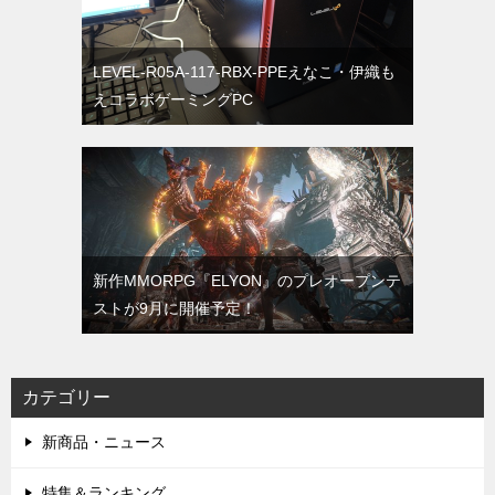
LEVEL-R05A-117-RBX-PPEえなこ・伊織も
えコラボゲーミングPC
新作MMORPG『ELYON』のプレオープンテ
ストが9月に開催予定！
カテゴリー
新商品・ニュース
特集＆ランキング