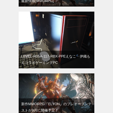
最新情報[MMORPG]
LEVEL-R05A-117-RBX-PPEえなこ・伊織も
えコラボゲーミングPC
新作MMORPG『ELYON』のプレオープンテ
ストが9月に開催予定！