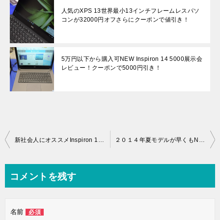
人気のXPS 13世界最小13インチフレームレスパソ
コンが32000円オフさらにクーポンで値引き！
5万円以下から購入可NEW Inspiron 14 5000展示会
レビュー！クーポンで5000円引き！
投
新社会人にオススメInspiron 14 7000シリーズノートＰＣ「Office Personal」が無料でついてくるのは４月２４日までの限定です。
２０１４年夏モデルが早くもNEC Directにて販売開始！
稿
ナ
コメントを残す
ビ
ゲ
名前
必須
ー