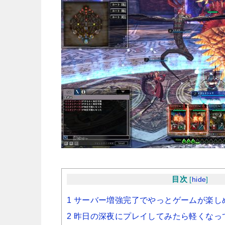
目次
[
hide
]
1 サーバー増強完了でやっとゲームが楽し
2 昨日の深夜にプレイしてみたら軽くなっ