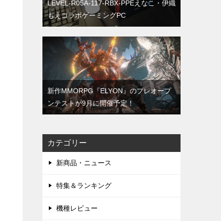
LEVEL-R05A-117-RBX-PPEえなこ・伊織
もえコラボゲーミングPC
新作MMORPG『ELYON』のプレオープ
ンテストが9月に開催予定！
カテゴリー
新商品・ニュース
特集＆ランキング
機種レビュー