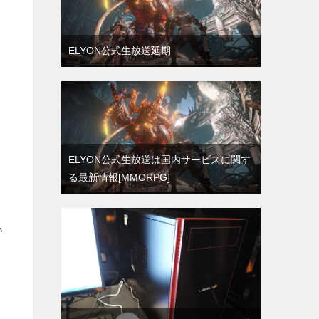
ELYON公式生放送延期
ELYON公式生放送は国内サービスに関す
る最新情報[MMORPG]
い