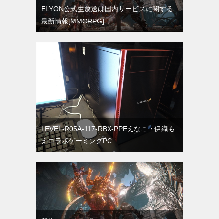
ELYON公式生放送は国内サービスに関する
最新情報[MMORPG]
LEVEL-R05A-117-RBX-PPEえなこ・伊織も
えコラボゲーミングPC