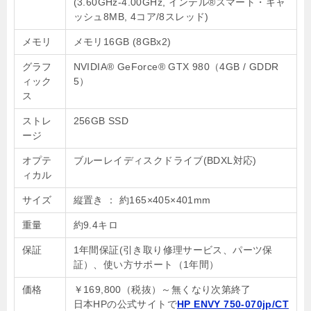
(3.60GHz-4.00GHz, インテル®スマート・キャ
ッシュ8MB, 4コア/8スレッド)
メモリ
メモリ16GB (8GBx2)
グラフ
NVIDIA® GeForce® GTX 980（4GB / GDDR
ィック
5）
ス
ストレ
256GB SSD
ージ
オプテ
ブルーレイディスクドライブ(BDXL対応)
ィカル
サイズ
縦置き ： 約165×405×401mm
重量
約9.4キロ
保証
1年間保証(引き取り修理サービス、パーツ保
証）、使い方サポート（1年間）
価格
￥169,800（税抜）～無くなり次第終了
日本HPの公式サイトで
HP ENVY 750-070jp/CT