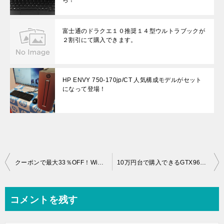
富士通のドラクエ１０推奨１４型ウルトラブックが
２割引にて購入できます。
HP ENVY 750-170jp/CT 人気構成モデルがセット
になって登場！
投
クーポンで最大33％OFF！Windows 10搭載 新機種LIFEBOOK WA2/Wも20％OFF！
10万円台で購入できるGTX960M搭載G-GEAR note N1562Jシリーズ N1562J-500/E
稿
ナ
コメントを残す
ビ