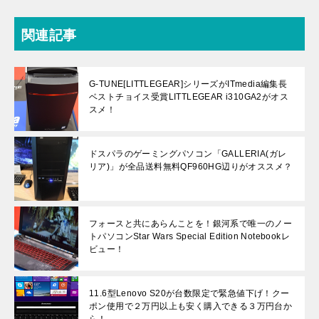
関連記事
G-TUNE[LITTLEGEAR]シリーズがITmedia編集長
ベストチョイス受賞LITTLEGEAR i310GA2がオス
スメ！
ドスパラのゲーミングパソコン「GALLERIA(ガレ
リア)」が全品送料無料QF960HG辺りがオススメ？
フォースと共にあらんことを！銀河系で唯一のノー
トパソコンStar Wars Special Edition Notebookレ
ビュー！
11.6型Lenovo S20が台数限定で緊急値下げ！クー
ポン使用で２万円以上も安く購入できる３万円台か
ら！