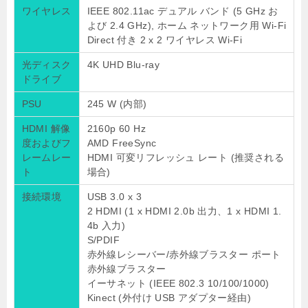
ワイヤレス
IEEE 802.11ac デュアル バンド (5 GHz お
よび 2.4 GHz), ホーム ネットワーク用 Wi-Fi
Direct 付き 2 x 2 ワイヤレス Wi-Fi
光ディスク
4K UHD Blu-ray
ドライブ
PSU
245 W (内部)
HDMI 解像
2160p 60 Hz
度およびフ
AMD FreeSync
レームレー
HDMI 可変リフレッシュ レート (推奨される
ト
場合)
接続環境
USB 3.0 x 3
2 HDMI (1 x HDMI 2.0b 出力、1 x HDMI 1.
4b 入力)
S/PDIF
赤外線レシーバー/赤外線ブラスター ポート
赤外線ブラスター
イーサネット (IEEE 802.3 10/100/1000)
Kinect (外付け USB アダプター経由)