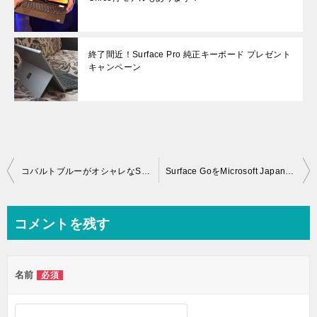
終了間近！Surface Pro 純正キーボード プレゼント
キャンペーン
投
コバルトブルーがオシャレなSurface Laptop レビュー[感想・評価]
Surface GoをMicrosoft Japan Surface Eventにて体験[レビュー・評価]
稿
ナ
コメントを残す
ビ
ゲ
名前
必須
ー
シ