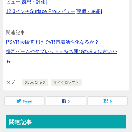
ビュー[感想・評価]
12.3インチSurface Proレビュー[評価・感想]
関連記事
PSVR大幅値下げでVR市場活性化なるか？
携帯ゲームやタブレット＝持ち運びの考えは古いか
も！
タグ
Xbox One X
マイクロソフト
Tweet
0
0
関連記事