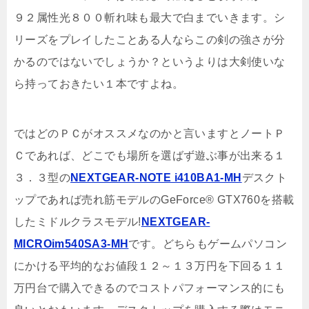
９２属性光８００斬れ味も最大で白までいきます。シ
リーズをプレイしたことある人ならこの剣の強さが分
かるのではないでしょうか？というよりは大剣使いな
ら持っておきたい１本ですよね。
ではどのＰＣがオススメなのかと言いますとノートＰ
Ｃであれば、どこでも場所を選ばず遊ぶ事が出来る１
３．３型の
NEXTGEAR-NOTE i410BA1-MH
デスクト
ップであれば売れ筋モデルのGeForce® GTX760を搭載
したミドルクラスモデル!
NEXTGEAR-
MICROim540SA3-MH
です。どちらもゲームパソコン
にかける平均的なお値段１２～１３万円を下回る１１
万円台で購入できるのでコストパフォーマンス的にも