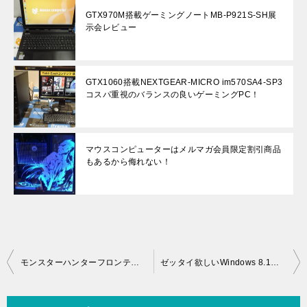
GTX970M搭載ゲーミングノートMB-P921S-SH展
示会レビュー
GTX1060搭載NEXTGEAR-MICRO im570SA4-SP3
コスパ重視のバランスの良いゲーミングPC！
マウスコンピューターはメルマガ会員限定割引商品
もあるから侮れない！
投
モンスターハンターフロンティアＧ推奨ＰＣ 購入特典（アイテム付き）
ゼッタイ欲しいWindows 8.1液晶ディスプレイ対応デスクトップ
稿
ナ