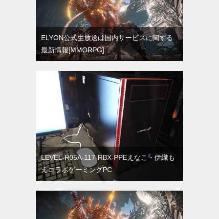
ELYON公式生放送は国内サービスに関する
最新情報[MMORPG]
LEVEL-R05A-117-RBX-PPEえなこ・伊織も
えコラボゲーミングPC