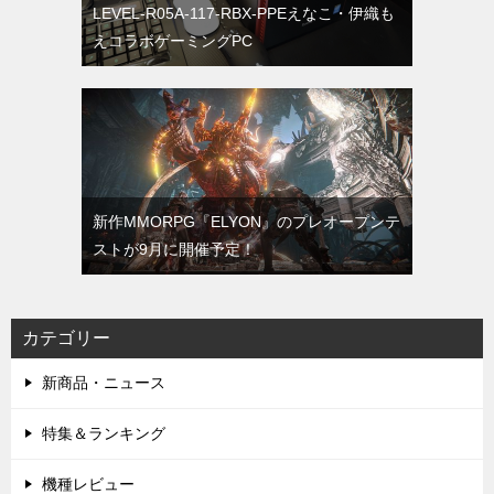
LEVEL-R05A-117-RBX-PPEえなこ・伊織も
えコラボゲーミングPC
新作MMORPG『ELYON』のプレオープンテ
ストが9月に開催予定！
カテゴリー
新商品・ニュース
特集＆ランキング
機種レビュー