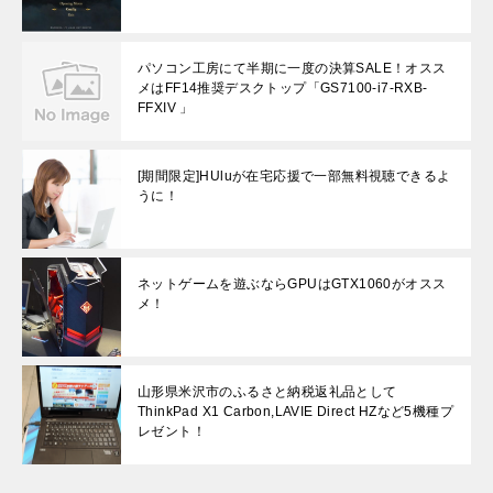
パソコン工房にて半期に一度の決算SALE！オスス
メはFF14推奨デスクトップ「GS7100-i7-RXB-
FFXIV 」
[期間限定]HUluが在宅応援で一部無料視聴できるよ
うに！
ネットゲームを遊ぶならGPUはGTX1060がオスス
メ！
山形県米沢市のふるさと納税返礼品として
ThinkPad X1 Carbon,LAVIE Direct HZなど5機種プ
レゼント！