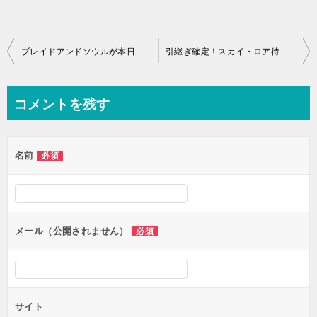
投
ブレイドアンドソウルが本日アップデート！同時開催復帰支援Twitterキャンペーン！
引継ぎ確定！スカイ・ロア待望の正式サービス開始！変更など「まとめ」
稿
ナ
コメントを残す
ビ
ゲ
名前
必須
ー
シ
ョ
ン
メール（公開されません）
必須
サイト