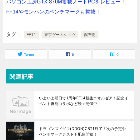
パソコン工房GTX 870M搭載ノートPCをレビュー！
FF14やモンハンのベンチマークも掲載！
タグ
FF14
東京ゲームショウ
配布物
Tweet
0
0
関連記事
いよいよ明日で1周年FF14新生エオルゼア！記念イ
ベント復刻コラボなど続々開催中！
ドラゴンズドグマ(DDON)CBT1終了！次の予定や
ベンチマークテストも配信開始！