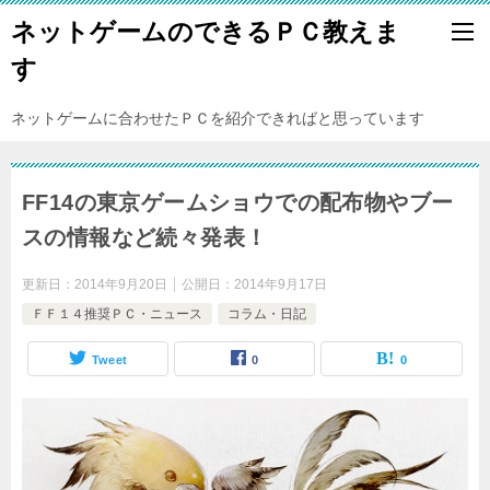
ネットゲームのできるＰＣ教えま
す
ネットゲームに合わせたＰＣを紹介できればと思っています
FF14の東京ゲームショウでの配布物やブー
スの情報など続々発表！
更新日：
2014年9月20日
公開日：
2014年9月17日
ＦＦ１４推奨ＰＣ・ニュース
コラム・日記
Tweet
0
0