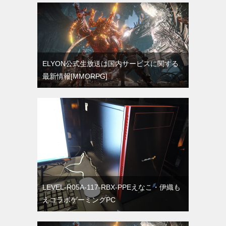
ELYON公式生放送は国内サービスに関する
最新情報[MMORPG]
LEVEL-R05A-117-RBX-PPEえなこ・伊織も
えコラボゲーミングPC