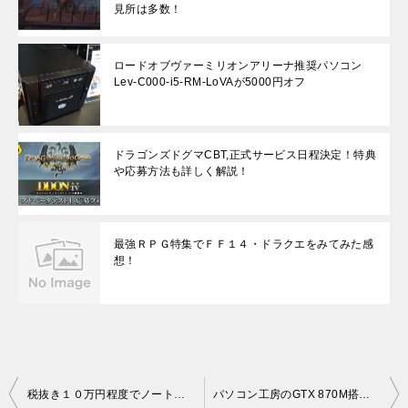
見所は多数！
ロードオブヴァーミリオンアリーナ推奨パソコン
Lev-C000-i5-RM-LoVAが5000円オフ
ドラゴンズドグマCBT,正式サービス日程決定！特典
や応募方法も詳しく解説！
最強ＲＰＧ特集でＦＦ１４・ドラクエをみてみた感
想！
投
税抜き１０万円程度でノートＰＣを購入する際の候補３機種選んでみました！
パソコン工房のGTX 870M搭載15GSX8050-i7-YFBがお家にやってきました！