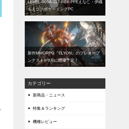
LEVEL-R05A-117-RBX-PPEえなこ・伊織
もえコラボゲーミングPC
新作MMORPG『ELYON』のプレオープ
ンテストが9月に開催予定！
カテゴリー
新商品・ニュース
特集＆ランキング
も
機種レビュー