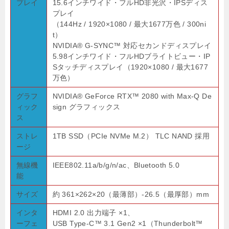
プレイ
15.6インチワイド・フルHD非光沢・IPSディス
プレイ
（144Hz / 1920×1080 / 最大1677万色 / 300ni
t）
NVIDIA® G-SYNC™ 対応セカンドディスプレイ
5.98インチワイド・フルHDブライトビュー・IP
Sタッチディスプレイ（1920×1080 / 最大1677
万色）
グラフ
NVIDIA® GeForce RTX™ 2080 with Max-Q De
ィック
sign グラフィックス
ス
ストレ
1TB SSD（PCIe NVMe M.2） TLC NAND 採用
ージ
無線機
IEEE802.11a/b/g/n/ac、Bluetooth 5.0
能
サイズ
約 361×262×20（最薄部）-26.5（最厚部）mm
インタ
HDMI 2.0 出力端子 ×1、
ーフェ
USB Type-C™ 3.1 Gen2 ×1（Thunderbolt™