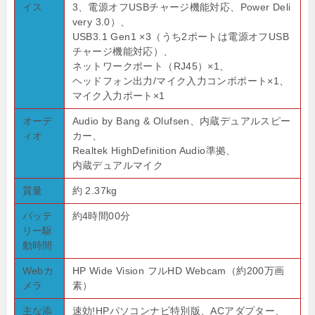
イス
3、電源オフUSBチャージ機能対応、Power Deli
very 3.0）、
USB3.1 Gen1 ×3（うち2ポートは電源オフUSB
チャージ機能対応）、
ネットワークポート（RJ45）×1、
ヘッドフォン出力/マイク入力コンボポート×1、
マイク入力ポート×1
オーデ
Audio by Bang & Olufsen、内蔵デュアルスピー
ィオ
カー、
Realtek HighDefinition Audio準拠、
内蔵デュアルマイク
質量
約 2.37kg
バッテ
約4時間00分
リー駆
動時間
Webカ
HP Wide Vision フルHD Webcam（約200万画
メラ
素）
主な添
速効!HPパソコンナビ特別版、ACアダプター、