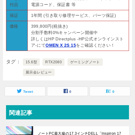
付品
電源コード、保証書 等
保証
1年間 (引き取り修理サービス、パーツ保証)
価格
399,800円(税抜き)
分割手数料0%キャンペーン開催中
詳しくはHP Directplus -HP公式オンラインスト
ア-にて
OMEN X 2S 15
をご確認ください！
タグ
15.6型
RTX2080
ゲーミングノート
展示会レビュー
Tweet
0
0
関連記事
ノートPC最大級の17.3インチDELL「Inspiron 17