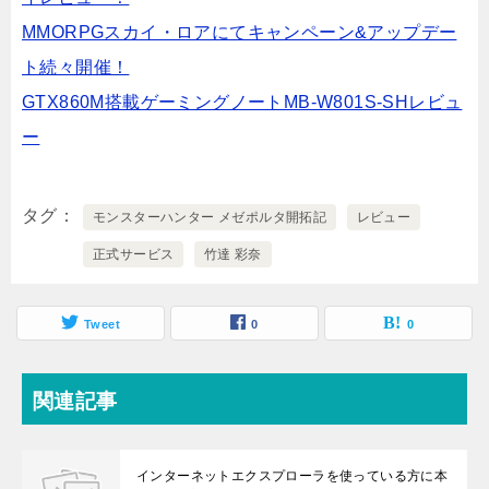
MMORPGスカイ・ロアにてキャンペーン&アップデー
ト続々開催！
GTX860M搭載ゲーミングノートMB-W801S-SHレビュ
ー
タグ
モンスターハンター メゼポルタ開拓記
レビュー
正式サービス
竹達 彩奈
Tweet
0
0
関連記事
インターネットエクスプローラを使っている方に本