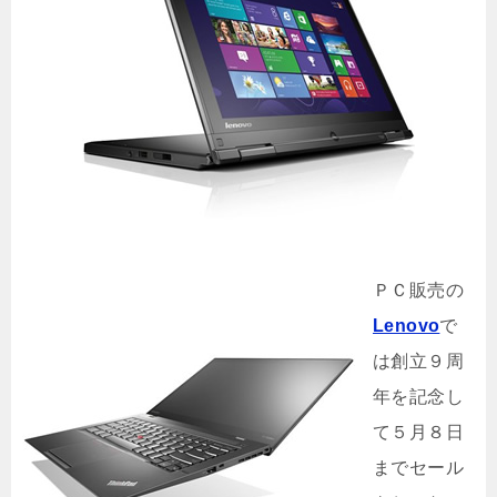
ＰＣ販売の
Lenovo
で
は創立９周
年を記念し
て５月８日
までセール