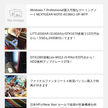
Windows 7 Professional購入可能なゲーミングノ
ートNEXTGEAR-NOTE i610BA1-SP-W7P
LITTLEGEAR i310GA5がGTX1070搭載で13万円台
から！SSDも240GB付いてます！
GTX1060搭載Lev-M012-i5-RNが9万円台から！
HDD無料アップグレード2TB！
ファイナルファンタジー１４推奨パソコン購入で特
典が付きます
日本HPがNew Year セールで福袋や対象機種を特