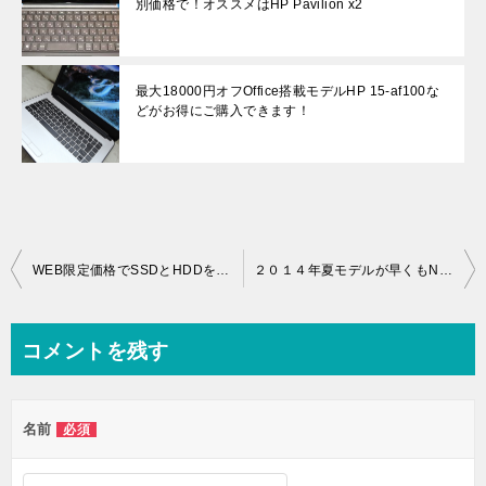
別価格で！オススメはHP Pavilion x2
最大18000円オフOffice搭載モデルHP 15-af100な
どがお得にご購入できます！
投
WEB限定価格でSSDとHDDを一つにした新ストレージ ビジネスにもオススメ
２０１４年夏モデルが早くもNEC Directにて販売開始！
稿
ナ
コメントを残す
ビ
ゲ
名前
必須
ー
シ