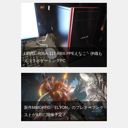
LEVEL-R05A-117-RBX-PPEえなこ・伊織も
えコラボゲーミングPC
新作MMORPG『ELYON』のプレオープンテ
ストが9月に開催予定！