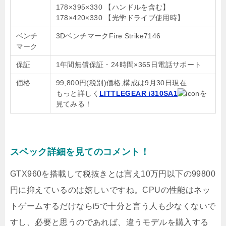
178×395×330 【ハンドルを含む】
178×420×330 【光学ドライブ使用時】
ベンチ
3DベンチマークFire Strike7146
マーク
保証
1年間無償保証・24時間×365日電話サポート
価格
99,800円(税別)価格,構成は9月30日現在
もっと詳しく
LITTLEGEAR i310SA1
を
見てみる！
スペック詳細を見てのコメント！
GTX960を搭載して税抜きとは言え10万円以下の99800
円に抑えているのは嬉しいですね。CPUの性能はネッ
トゲームするだけならi5で十分と言う人も少なくないで
すし、必要と思うのであれば、違うモデルを購入する