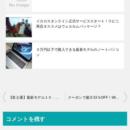
イカロスオンライン正式サービススタート！ラビニ
商店オススメはウェルカムパッケージ？
５万円以下で購入できる最新モデルのノートパソコ
ン
投
【富士通】最新モデル１５．６インチノートパソコンLIFEBOOK WA1/W発売！
クーポンで最大33％OFF！Windows 10搭載 新機種LIFEBOOK WA2/Wも20％OFF！
稿
ナ
コメントを残す
ビ