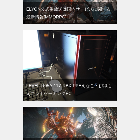
ELYON公式生放送は国内サービスに関する
最新情報[MMORPG]
LEVEL-R05A-117-RBX-PPEえなこ・伊織も
えコラボゲーミングPC