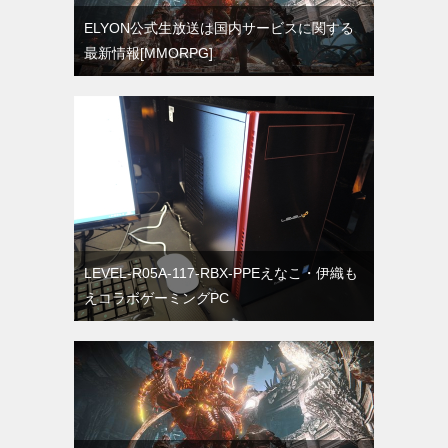
ELYON公式生放送は国内サービスに関する
最新情報[MMORPG]
LEVEL-R05A-117-RBX-PPEえなこ・伊織も
えコラボゲーミングPC