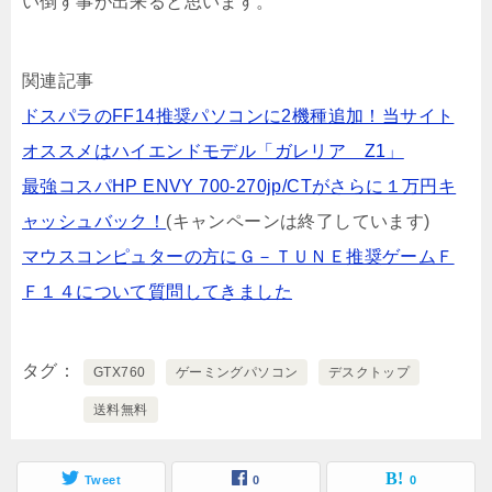
い倒す事が出来ると思います。
関連記事
ドスパラのFF14推奨パソコンに2機種追加！当サイト
オススメはハイエンドモデル「ガレリア Z1」
最強コスパHP ENVY 700-270jp/CTがさらに１万円キ
ャッシュバック！
(キャンペーンは終了しています)
マウスコンピュターの方にＧ－ＴＵＮＥ推奨ゲームＦ
Ｆ１４について質問してきました
タグ
GTX760
ゲーミングパソコン
デスクトップ
送料無料
Tweet
0
0