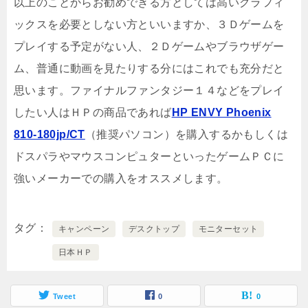
以上のことからお勧めできる方としては高いグラフィ
ックスを必要としない方といいますか、３Ｄゲームを
プレイする予定がない人、２Ｄゲームやブラウザゲー
ム、普通に動画を見たりする分にはこれでも充分だと
思います。ファイナルファンタジー１４などをプレイ
したい人はＨＰの商品であれば
HP ENVY Phoenix
810-180jp/CT
（推奨パソコン）を購入するかもしくは
ドスパラやマウスコンピュターといったゲームＰＣに
強いメーカーでの購入をオススメします。
タグ
キャンペーン
デスクトップ
モニターセット
日本ＨＰ
Tweet
0
0