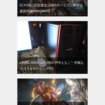
ELYON公式生放送は国内サービスに関する
最新情報[MMORPG]
LEVEL-R05A-117-RBX-PPEえなこ・伊織も
えコラボゲーミングPC