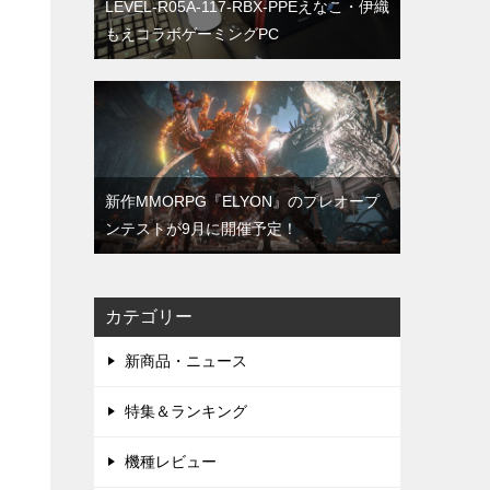
LEVEL-R05A-117-RBX-PPEえなこ・伊織
もえコラボゲーミングPC
新作MMORPG『ELYON』のプレオープ
ンテストが9月に開催予定！
カテゴリー
新商品・ニュース
特集＆ランキング
機種レビュー