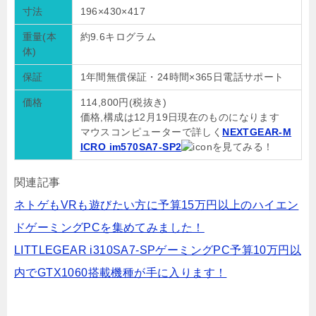
寸法
196×430×417
重量(本
約9.6キログラム
体)
保証
1年間無償保証・24時間×365日電話サポート
価格
114,800円(税抜き)
価格,構成は12月19日現在のものになります
マウスコンピューターで詳しく
NEXTGEAR-M
ICRO im570SA7-SP2
を見てみる！
関連記事
ネトゲもVRも遊びたい方に予算15万円以上のハイエン
ドゲーミングPCを集めてみました！
LITTLEGEAR i310SA7-SPゲーミングPC予算10万円以
内でGTX1060搭載機種が手に入ります！