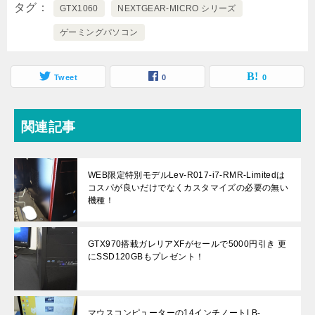
タグ
GTX1060
NEXTGEAR-MICRO シリーズ
ゲーミングパソコン
Tweet
0
0
関連記事
WEB限定特別モデルLev-R017-i7-RMR-Limitedは
コスパが良いだけでなくカスタマイズの必要の無い
機種！
GTX970搭載ガレリアXFがセールで5000円引き 更
にSSD120GBもプレゼント！
マウスコンピューターの14インチノートLB-