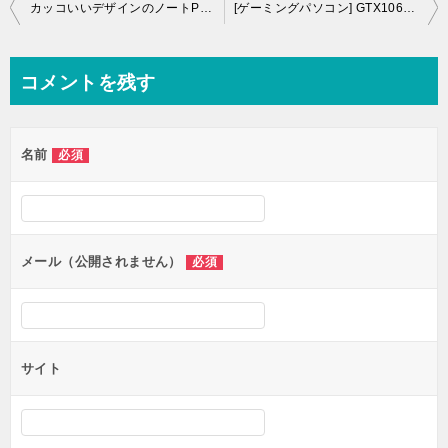
投
カッコいいデザインのノートPCお探しの方必見！ENVYやSpectreシリーズが大幅値下げ！
[ゲーミングパソコン] GTX1060+SSD480GBが14万円台からLev-C117-LCi7-RNS ！
稿
ナ
コメントを残す
ビ
ゲ
名前
必須
ー
シ
ョ
ン
メール（公開されません）
必須
サイト