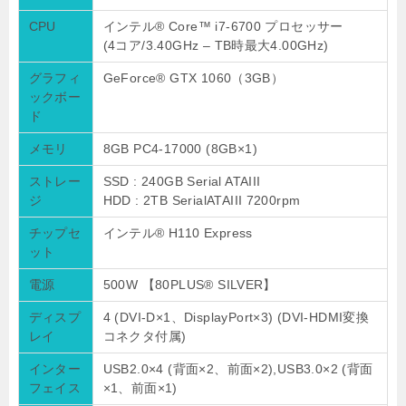
CPU
インテル® Core™ i7-6700 プロセッサー
(4コア/3.40GHz – TB時最大4.00GHz)
グラフィ
GeForce® GTX 1060（3GB）
ックボー
ド
メモリ
8GB PC4-17000 (8GB×1)
ストレー
SSD : 240GB Serial ATAIII
ジ
HDD : 2TB SerialATAIII 7200rpm
チップセ
インテル® H110 Express
ット
電源
500W 【80PLUS® SILVER】
ディスプ
4 (DVI-D×1、DisplayPort×3) (DVI-HDMI変換
レイ
コネクタ付属)
インター
USB2.0×4 (背面×2、前面×2),USB3.0×2 (背面
フェイス
×1、前面×1)