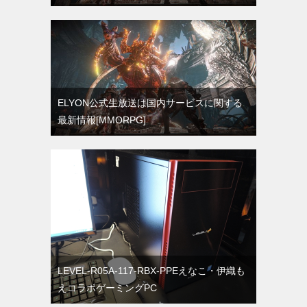
ELYON公式生放送は国内サービスに関する
最新情報[MMORPG]
LEVEL-R05A-117-RBX-PPEえなこ・伊織も
えコラボゲーミングPC