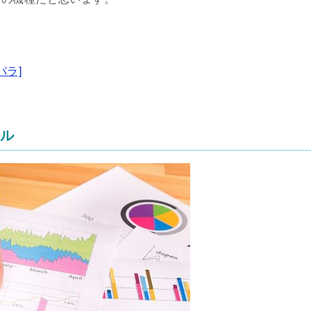
パラ]
ール