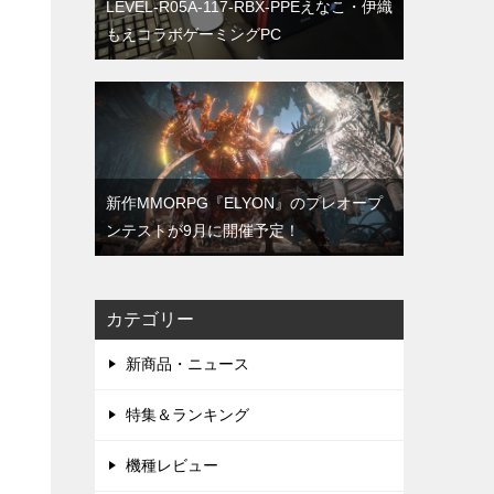
LEVEL-R05A-117-RBX-PPEえなこ・伊織
もえコラボゲーミングPC
新作MMORPG『ELYON』のプレオープ
ンテストが9月に開催予定！
カテゴリー
新商品・ニュース
特集＆ランキング
機種レビュー