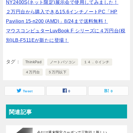
NY2400S(ネット限定)展示会で使用してみました！
２万円台から購入できる15.6インチノートPC「HP
Pavilion 15-n200 (AMD)」8/24まで送料無料！
マウスコンピュターLuvBook F シリーズに４万円台(税
別)LB-F511Eが新たに登場！
タグ
ThinkPad
ノートパソコン
１４．０インチ
４万円台
５万円以下
Tweet
0
0
関連記事
今だけ週末限定クーポンで三割引！新しい