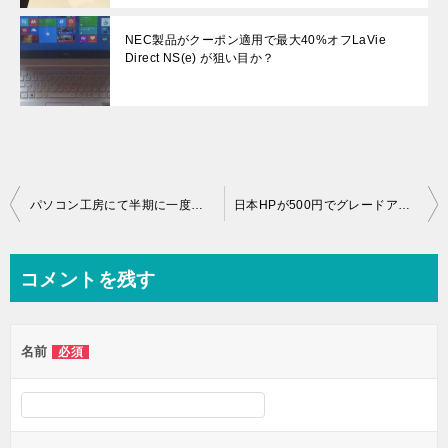
NEC製品がクーポン適用で最大40%オフLaVie
Direct NS(e) が狙い目か？
投
パソコン工房にて半期に一度の決算SALE！オススメはFF14推奨デスクトップ「GS7100-i7-RXB-FFXIV 」
日本HPが500円でグレードアップキャンペーン！オススメはモニタが無料でついてくるHP Pavilion Slimline 400-320jp
稿
ナ
コメントを残す
ビ
ゲ
名前
必須
ー
シ
ョ