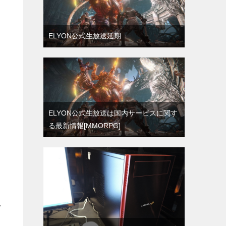
ELYON公式生放送延期
ELYON公式生放送は国内サービスに関す
る最新情報[MMORPG]
ッ