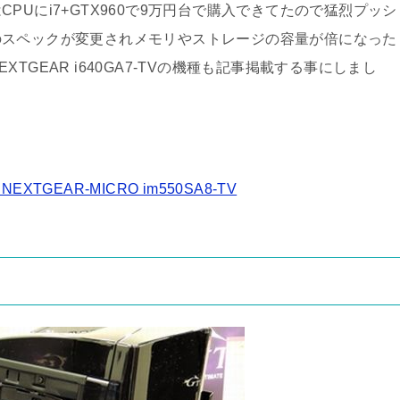
PUにi7+GTX960で9万円台で購入できてたので猛烈プッシ
のスペックが変更されメモリやストレージの容量が倍になった
GEAR i640GA7-TVの機種も記事掲載する事にしまし
XTGEAR-MICRO im550SA8-TV