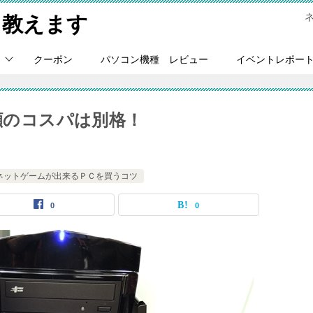
Ｃ教えます
クーポン
パソコン機種 レビュー
イベントレポー
TV裏顔のコスパは別格！
ネットゲームが出来るＰＣを買うコツ
0
0