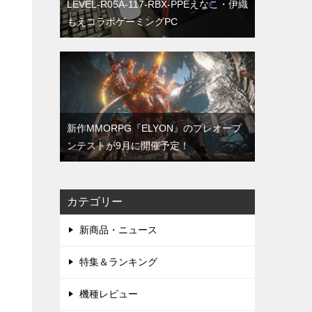
LEVEL-R05A-117-RBX-PPEえなこ・伊織
もえコラボゲーミングPC
新作MMORPG『ELYON』のプレオープ
ンテストが9月に開催予定！
カテゴリー
新商品・ニュース
特集＆ランキング
機種レビュー