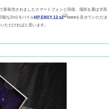
ンストア-にて新発売されましたスマートフォンと同様、場所を選ばず高
能な2in1モバイル
HP ENVY 12 x2
を見せていただき
ていただければと思います。