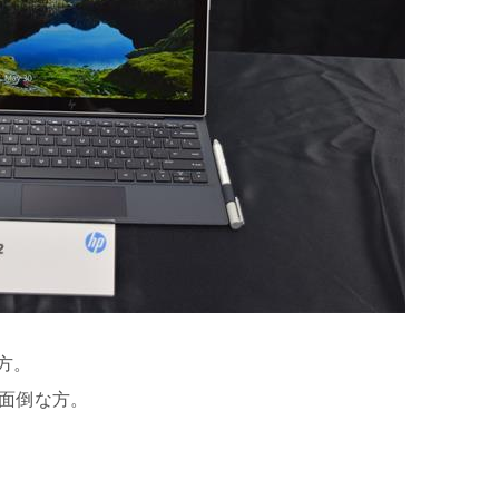
方。
が面倒な方。