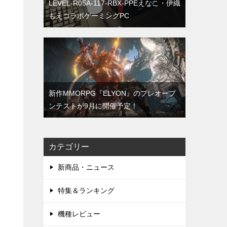
LEVEL-R05A-117-RBX-PPEえなこ・伊織
もえコラボゲーミングPC
新作MMORPG『ELYON』のプレオープ
ンテストが9月に開催予定！
カテゴリー
新商品・ニュース
特集＆ランキング
機種レビュー