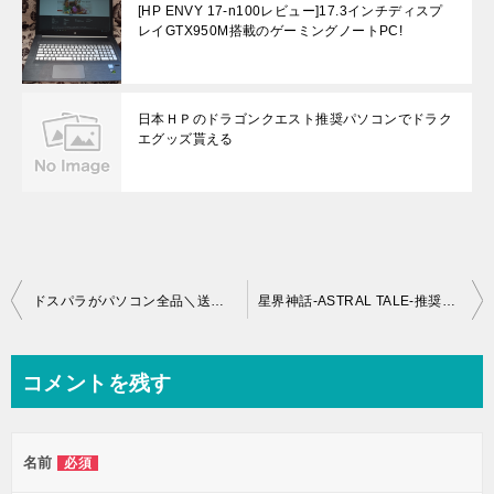
[HP ENVY 17-n100レビュー]17.3インチディスプ
レイGTX950M搭載のゲーミングノートPC!
日本ＨＰのドラゴンクエスト推奨パソコンでドラク
エグッズ貰える
投
ドスパラがパソコン全品＼送料無料期間を１月4日まで延長 狙い目はGALLERIAシリーズ！
星界神話-ASTRAL TALE-推奨パソコンLev-M015-i5-RM-SeiShin特典付きで販売！
稿
ナ
コメントを残す
ビ
ゲ
名前
必須
ー