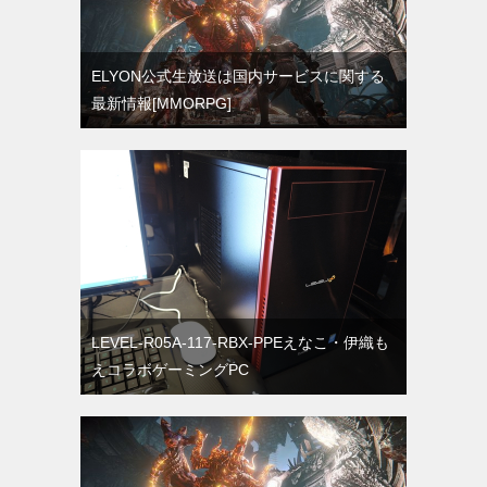
ELYON公式生放送は国内サービスに関する
最新情報[MMORPG]
LEVEL-R05A-117-RBX-PPEえなこ・伊織も
えコラボゲーミングPC