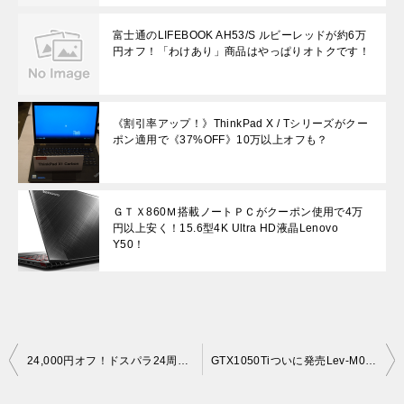
富士通のLIFEBOOK AH53/S ルビーレッドが約6万
円オフ！「わけあり」商品はやっぱりオトクです！
《割引率アップ！》ThinkPad X / Tシリーズがクー
ポン適用で《37%OFF》10万以上オフも？
ＧＴＸ860Ｍ搭載ノートＰＣがクーポン使用で4万
円以上安く！15.6型4K Ultra HD液晶Lenovo
Y50！
投
24,000円オフ！ドスパラ24周年GTX1080搭載ガレリアZG
GTX1050Tiついに発売Lev-M012-i3-LXなら7万円台から購入できます！
稿