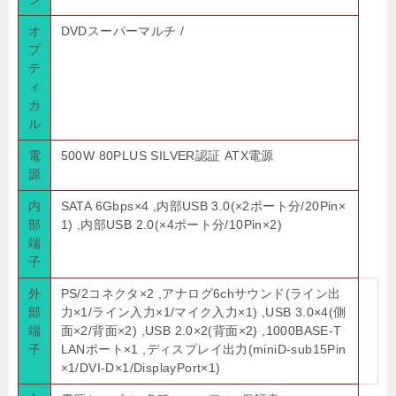
オ
DVDスーパーマルチ /
プ
テ
ィ
カ
ル
電
500W 80PLUS SILVER認証 ATX電源
源
内
SATA 6Gbps×4 ,内部USB 3.0(×2ポート分/20Pin×
部
1) ,内部USB 2.0(×4ポート分/10Pin×2)
端
子
外
PS/2コネクタ×2 ,アナログ6chサウンド(ライン出
部
力×1/ライン入力×1/マイク入力×1) ,USB 3.0×4(側
端
面×2/背面×2) ,USB 2.0×2(背面×2) ,1000BASE-T
子
LANポート×1 ,ディスプレイ出力(miniD-sub15Pin
×1/DVI-D×1/DisplayPort×1)