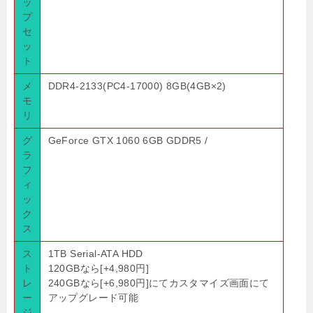
ッ
プ
セ
ッ
ト
メ
DDR4-2133(PC4-17000) 8GB(4GB×2)
モ
リ
グ
GeForce GTX 1060 6GB GDDR5 /
ラ
フ
ィ
ッ
ク
ス
ス
1TB Serial-ATA HDD
ト
120GBなら[+4,980円]
レ
240GBなら[+6,980円]にてカスタマイズ画面にて
ー
アップグレード可能
ジ