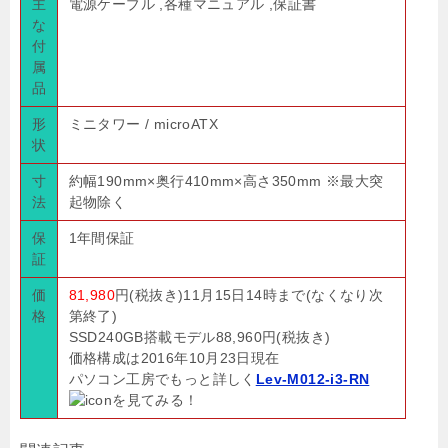
主
電源ケーブル ,各種マニュアル ,保証書
な
付
属
品
形
ミニタワー / microATX
状
寸
約幅190mm×奥行410mm×高さ350mm ※最大突
法
起物除く
保
1年間保証
証
価
81,980
円(税抜き)11月15日14時まで(なくなり次
格
第終了)
SSD240GB搭載モデル88,960円(税抜き)
価格構成は2016年10月23日現在
パソコン工房でもっと詳しく
Lev-M012-i3-RN
を見てみる！