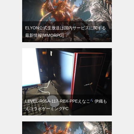
ELYON公式生放送は国内サービスに関する
最新情報[MMORPG]
LEVEL-R05A-117-RBX-PPEえなこ・伊織も
えコラボゲーミングPC