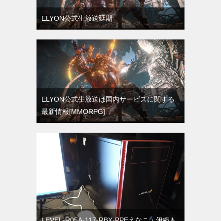
ELYON公式生放送延期
ELYON公式生放送は国内サービスに関する
最新情報[MMORPG]
LEVEL-R05A-117-RBX-PPEえなこ・伊織も