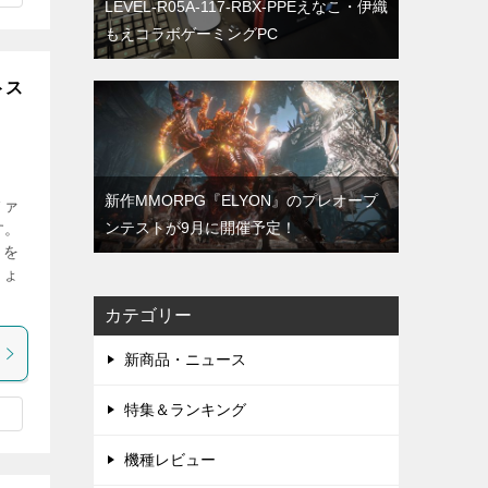
LEVEL-R05A-117-RBX-PPEえなこ・伊織
もえコラボゲーミングPC
トス
新作MMORPG『ELYON』のプレオープ
ファ
ンテストが9月に開催予定！
す。
４を
しょ
カテゴリー
新商品・ニュース
特集＆ランキング
機種レビュー