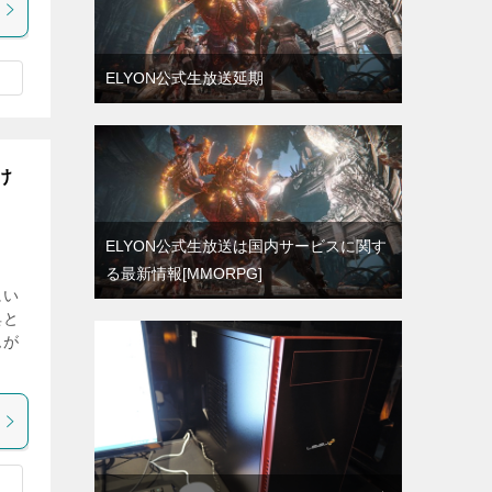
ELYON公式生放送延期
け
ELYON公式生放送は国内サービスに関す
る最新情報[MMORPG]
にい
典と
ムが