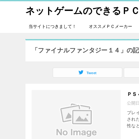
ネットゲームのできるＰ
当サイトにつきまして！
オススメＰＣメーカー
「ファイナルファンタジー１４」の
Tweet
ＰＳ
公開
プレ
され
性な