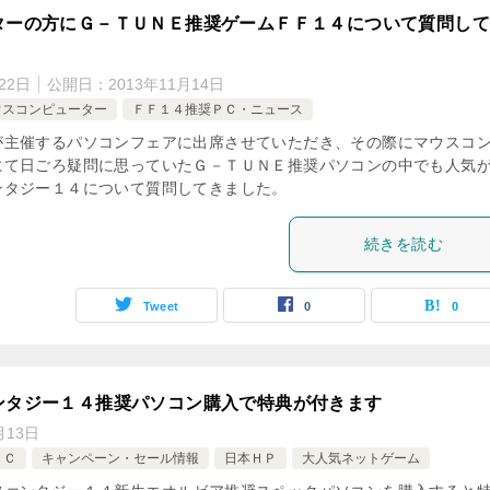
ターの方にＧ－ＴＵＮＥ推奨ゲームＦＦ１４について質問し
22日
公開日：
2013年11月14日
ウスコンピューター
ＦＦ１４推奨ＰＣ・ニュース
が主催するパソコンフェアに出席させていただき、その際にマウスコ
にて日ごろ疑問に思っていたＧ－ＴＵＮＥ推奨パソコンの中でも人気
ンタジー１４について質問してきました。
続きを読む
Tweet
0
0
ンタジー１４推奨パソコン購入で特典が付きます
月13日
ＰＣ
キャンペーン・セール情報
日本ＨＰ
大人気ネットゲーム