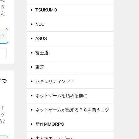
特典
ド６
TSUKUMO
限定
NEC
ASUS
富士通
東芝
イで
セキュリティソフト
ネットゲームを始める前に
はＰ
ネットゲームが出来るＰＣを買うコツ
をゲ
ぜひ
新作MMORPG
大人気ネットゲーム