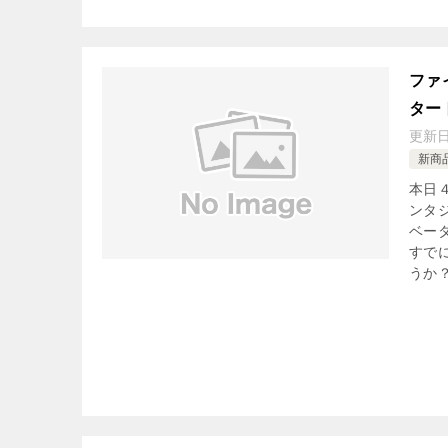
ファ
ター
更新
新商
本日
ンタジ
ベー
すで
うか