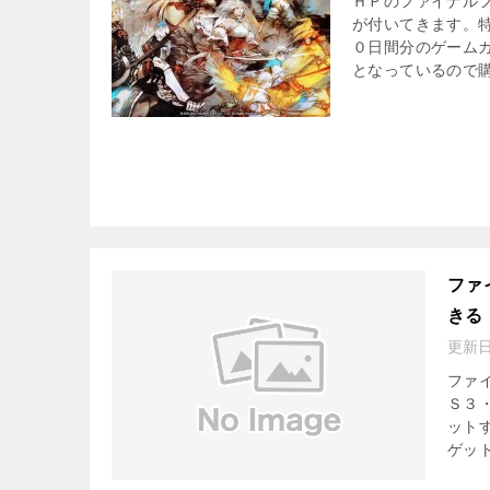
ＨＰのファイナル
が付いてきます。
０日間分のゲーム
となっているので
ファ
きる
更新
ファ
Ｓ３
ット
ゲッ