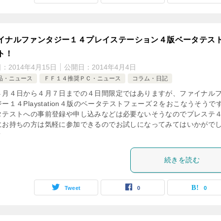
イナルファンタジー１４プレイステーション４版ベータテス
ト！
日：
2014年4月15日
公開日：
2014年4月4日
品・ニュース
ＦＦ１４推奨ＰＣ・ニュース
コラム・日記
４月４日から４月７日までの４日間限定ではありますが、ファイナル
ー１４Playstation４版のベータテストフェーズ２をおこなうそうで
タテストへの事前登録や申し込みなどは必要ないそうなのでプレステ
にお持ちの方は気軽に参加できるのでお試しになってみてはいかがで
？
続きを読む
Tweet
0
0