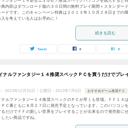
ファンタジー１４新生エオルゼア推奨スペックパソコンを購入すると
特典内容はダウンロード版の３０日間の無料プレイ期間＋スタンダー
カードです。このキャンペーン特典は２０１３年１０月２８日までの
購入を考えている人はお早めに！
続きを読む
Tweet
0
0
イナルファンタジー１４推奨スペックＰＣを買うだけでプレ
日：
2013年12月31日
公開日：
2013年7月5日
おすすめゲーム推奨ＰＣ
イナルファンタジー１４推奨スペックのＰＣが早くも登場。ＦＦ１４
・ＰＣ番ともに８月２７日に発売予定となっています。このパソコン
するだけでＦＦの新しい世界をプレイすることが出来るので発売前に
トしたい商品ですね。