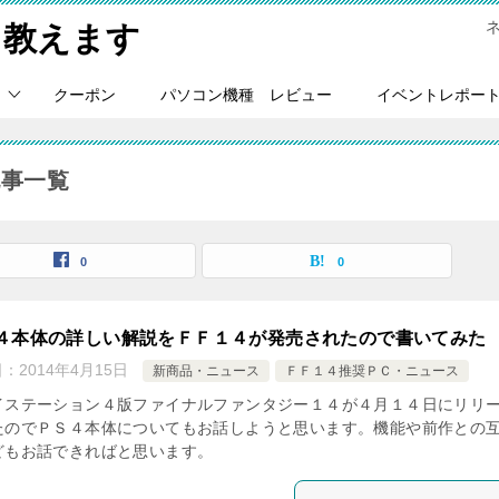
Ｃ教えます
クーポン
パソコン機種 レビュー
イベントレポー
記事一覧
0
0
４本体の詳しい解説をＦＦ１４が発売されたので書いてみた
日：
2014年4月15日
新商品・ニュース
ＦＦ１４推奨ＰＣ・ニュース
イステーション４版ファイナルファンタジー１４が４月１４日にリリ
たのでＰＳ４本体についてもお話しようと思います。機能や前作との
どもお話できればと思います。