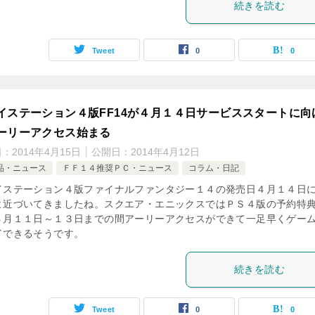
続きを読む
Tweet
0
0
イステーション４版FF14が４月１４日サービススタートに向
ーリーアクセス始まる
日：
2014年4月15日
公開日：
2014年4月12日
品・ニュース
ＦＦ１４推奨ＰＣ・ニュース
コラム・日記
イステーション４版ファイナルファンタジー１４の発売日４月１４日
よ近づいてきましたね。スクエア・エニックスではＰＳ４版の予約特
４月１１日～１３日までの間アーリーアクセスができて一足早くゲー
イできるそうです。
続きを読む
Tweet
0
0