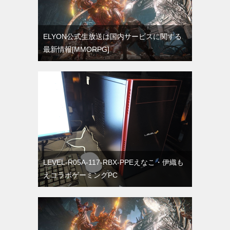
ELYON公式生放送は国内サービスに関する
最新情報[MMORPG]
LEVEL-R05A-117-RBX-PPEえなこ・伊織も
えコラボゲーミングPC