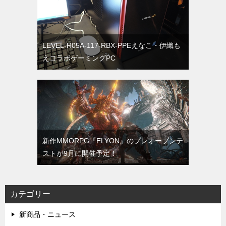
LEVEL-R05A-117-RBX-PPEえなこ・伊織も
えコラボゲーミングPC
新作MMORPG『ELYON』のプレオープンテ
ストが9月に開催予定！
カテゴリー
新商品・ニュース