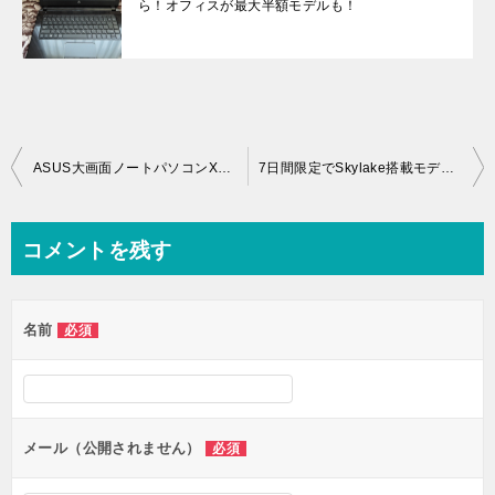
ら！オフィスが最大半額モデルも！
投
ASUS大画面ノートパソコンX751LDV-T4371Hがアウトレットで5万円オフ！
7日間限定でSkylake搭載モデルHP ENVY 750-180jp/CTが23000円オフ！
稿
ナ
コメントを残す
ビ
ゲ
名前
必須
ー
シ
ョ
ン
メール（公開されません）
必須