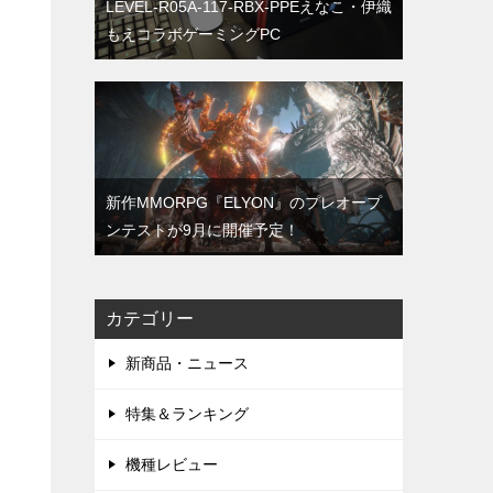
LEVEL-R05A-117-RBX-PPEえなこ・伊織
もえコラボゲーミングPC
コ
新作MMORPG『ELYON』のプレオープ
ンテストが9月に開催予定！
カテゴリー
新商品・ニュース
特集＆ランキング
機種レビュー