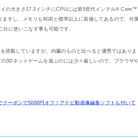
大きさ17.3インチにCPUには第5世代インテル® Core™
りとありますし、メモリも8GBと標準以上に装備してあるので、付
remiumを十二分に使いこなす事も可能です。
® 920Mを搭載していますが、内臓のものと比べると優秀ではありま
)などの3Dネットゲームを遊ぶのには少々厳しいので、ブラウザ
ュー7/6までクーポンで5000円オフ！アドビ動画像編集ソフトも付いて