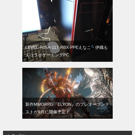
LEVEL-R05A-117-RBX-PPEえなこ・伊織も
えコラボゲーミングPC
新作MMORPG『ELYON』のプレオープンテ
ストが9月に開催予定！