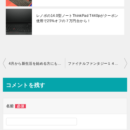
レノボの14.0型ノートThinkPad T440pがクーポン
使用で25%オフの７万円台から！
投
4月から新生活を始める方にもおすすめ！フレッシャーズセール
ファイナルファンタジー１４推奨パソコンが２割引で購入できます。
稿
ナ
コメントを残す
ビ
ゲ
名前
必須
ー
シ
ョ