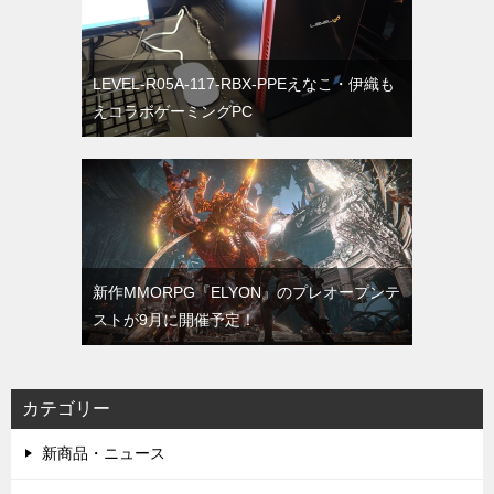
LEVEL-R05A-117-RBX-PPEえなこ・伊織も
えコラボゲーミングPC
新作MMORPG『ELYON』のプレオープンテ
ストが9月に開催予定！
カテゴリー
新商品・ニュース