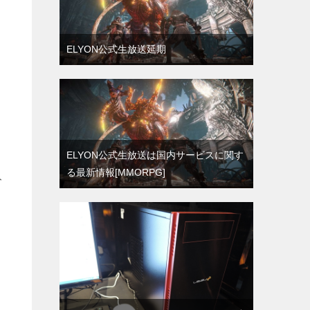
ELYON公式生放送延期
ELYON公式生放送は国内サービスに関す
る最新情報[MMORPG]
ト