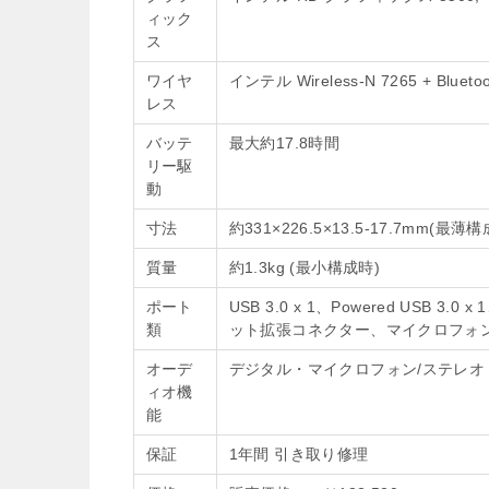
ィック
ス
ワイヤ
インテル Wireless-N 7265 + Bluetoo
レス
バッテ
最大約17.8時間
リー駆
動
寸法
約331×226.5×13.5-17.7mm(最薄
質量
約1.3kg (最小構成時)
ポート
USB 3.0 x 1、Powered USB 3.0 x
類
ット拡張コネクター、マイクロフォ
オーデ
デジタル・マイクロフォン/ステレオ・スピ
ィオ機
能
保証
1年間 引き取り修理