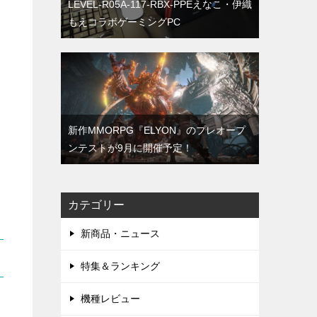
LEVEL-R05A-117-RBX-PPEえなこ・伊織
もえコラボゲーミングPC
新作MMORPG『ELYON』のプレオープ
ンテストが9月に開催予定！
カテゴリー
新商品・ニュース
特集＆ランキング
機種レビュー