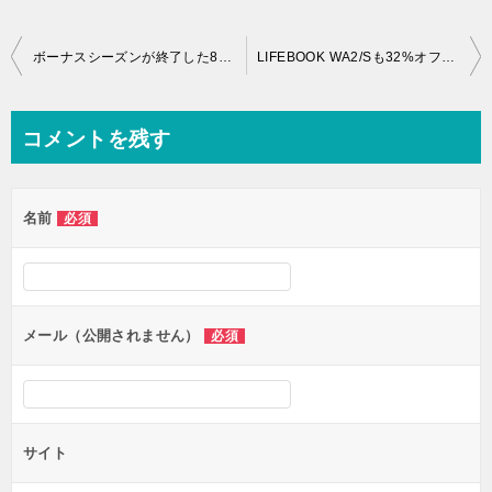
投
ボーナスシーズンが終了した8月の当サイト経由売れ筋機種ランキング！
LIFEBOOK WA2/Sも32%オフで購入できる富士通WEB MARTの在庫一掃セール！
稿
ナ
コメントを残す
ビ
ゲ
名前
必須
ー
シ
ョ
ン
メール（公開されません）
必須
サイト