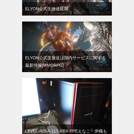
ELYON公式生放送延期
ELYON公式生放送は国内サービスに関する
最新情報[MMORPG]
LEVEL-R05A-117-RBX-PPEえなこ・伊織も