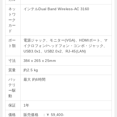
ネッ
インテルDual Band Wireless-AC 3160
トワ
ーク
カー
ド
ポー
電源ジャック、モニター(VGA)、HDMIポート、マ
ト類
イクロフォン/ヘッドフォン・コンボ・ジャック、
USB3.0x1、USB2.0x2、RJ-45(LAN)
寸法
384 x 265 x 25mm
質量
約2.5 kg
バッ
最大 約6時間
テリ
ー駆
動
保証
1年
価格
販売価格 ：￥ 59,400-