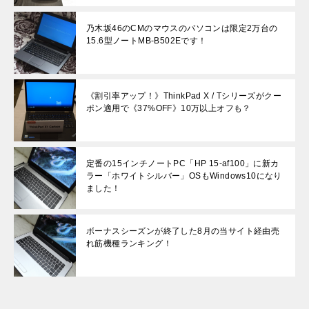
乃木坂46のCMのマウスのパソコンは限定2万台の
15.6型ノートMB-B502Eです！
《割引率アップ！》ThinkPad X / Tシリーズがクー
ポン適用で《37%OFF》10万以上オフも？
定番の15インチノートPC「HP 15-af100」に新カ
ラー「ホワイトシルバー」OSもWindows10になり
ました！
ボーナスシーズンが終了した8月の当サイト経由売
れ筋機種ランキング！